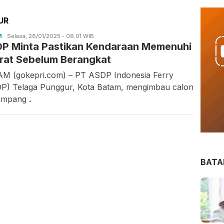
UR
M
Asrul
Selasa, 28/01/2025 - 08:01 WIB
P Minta Pastikan Kendaraan Memenuhi
Rahmawati
rat Sebelum Berangkat
M (gokepri.com) – PT ASDP Indonesia Ferry
P) Telaga Punggur, Kota Batam, mengimbau calon
umpang
.
BAT