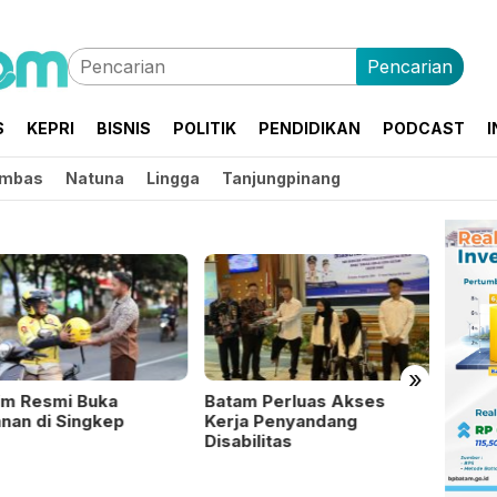
Pencarian
S
KEPRI
BISNIS
POLITIK
PENDIDIKAN
PODCAST
I
mbas
Natuna
Lingga
Tanjungpinang
»
im Resmi Buka
Batam Perluas Akses
Perta
nan di Singkep
Kerja Penyandang
Salur
Disabilitas
Masya
Benca
Sumat