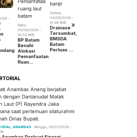
Selasa,
Selasa,
Kamis,
04/08/2026 -
026 -
04/08/2026 -
06/08/2026 
15:38 WIB
»
B
14:57 WIB
19:09 WIB
Rabu,
Drainase
m
Empat Kali
BP Batam
05/08/2026 -
Tersumbat,
as
Beraksi,
Digitalisa
19:02 WIB
BMSDA
s
Pencuri
Layanan
BP Batam
Batam
Kabel
Alokasi
Benahi
Perluas …
andang
Jembat…
La…
Alokasi
Pemanfaatan
Ruan…
RTORIAL
ORIAL
,
ANAMBAS
Minggu, 26/07/2026 -
IB
i Anambas Perkuat Sinergi