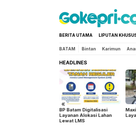
Loncat
ke
konten
BERITA UTAMA
LIPUTAN KHUSU
BATAM
Bintan
Karimun
Ana
HEADLINES
«
BP Gandeng BPOM
BP Batam Digitalisasi
Max
rkuat Pengawasan Obat
Layanan Alokasi Lahan
Laya
Lewat LMS