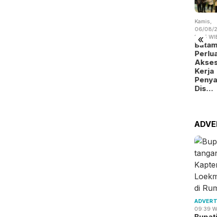
u,
Selasa,
Selasa,
Kamis,
Kamis,
/08/2026 -
04/08/2026 -
04/08/2026 -
06/08/2026 -
06/08/2
«
:02 WIB
15:38 WIB
14:57 WIB
19:09 WIB
14:15 WI
 Batam
Drainase
Empat Kali
BP Batam
Bata
nahi
Tersumbat,
Beraksi,
Digitalisasi
Perlu
okasi
BMSDA
Pencuri
Layanan
Akse
emanfaatan
Batam
Kabel
Alokasi
Kerja
uan…
Perluas …
Jembat…
La…
Peny
Dis…
ADVE
ADVERT
09:39 W
Bupat