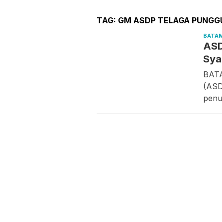
TAG:
GM ASDP TELAGA PUNGG
BATA
ASD
Sya
BATA
(ASD
pen