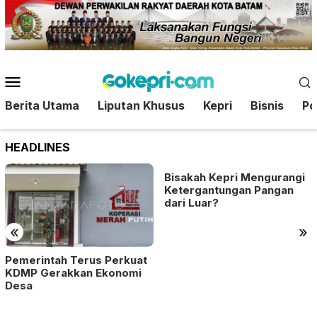
Loncat
ke
konten
Menu
Mobile
Berita Utama
Liputan Khusus
Kepri
Bisnis
Pol
HEADLINES
Bisakah Kepri Mengurangi
Ketergantungan Pangan
dari Luar?
«
»
Pemerintah Terus Perkuat
KDMP Gerakkan Ekonomi
Desa