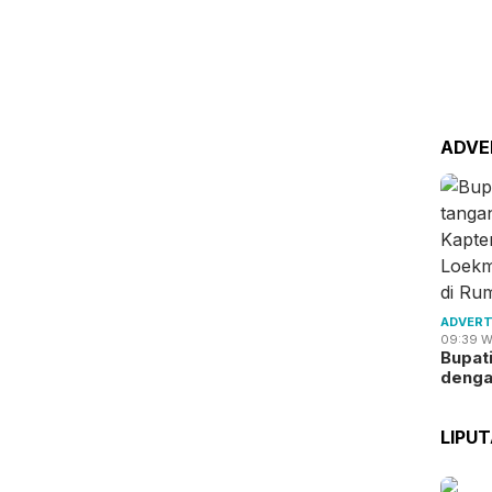
ADVE
ADVERT
09:39 W
Bupat
deng
LIPU