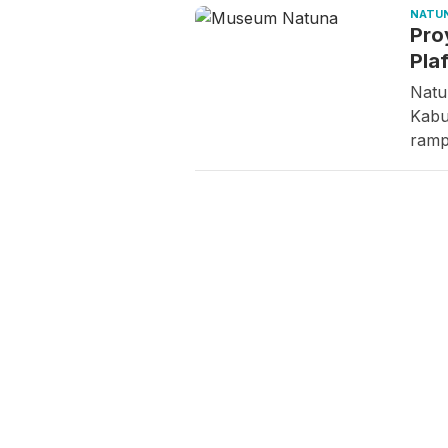
NATU
Pro
Pla
Natu
Kabu
ramp