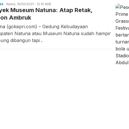
NA
Candra
Kamis, 16/12/2021 - 12:15 WIB
yek Museum Natuna: Atap Retak,
Gunawan
fon Ambruk
na (gokepri.com) – Gedung Kebudayaan
paten Natuna atau Museum Natuna sudah hampir
ung dibangun tapi
.