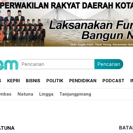
Pencarian
S
KEPRI
BISNIS
POLITIK
PENDIDIKAN
PODCAST
I
mbas
Natuna
Lingga
Tanjungpinang
BAT
ATUNA