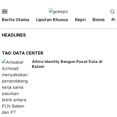
Loncat
ke
Menu
konten
Mobile
Berita Utama
Liputan Khusus
Kepri
Bisnis
Pol
HEADLINES
TAG:
DATA CENTER
Altiva Identity Bangun Pusat Data di
Batam