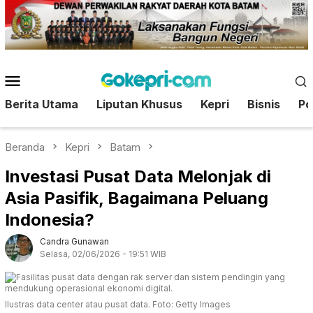
Loncat
ke
konten
Menu
Mobile
Berita Utama
Liputan Khusus
Kepri
Bisnis
Pol
Beranda
Kepri
Batam
Investasi Pusat Data Melonjak di
Asia Pasifik, Bagaimana Peluang
Indonesia?
Candra Gunawan
Selasa, 02/06/2026 - 19:51 WIB
Ilustras data center atau pusat data. Foto: Getty Images