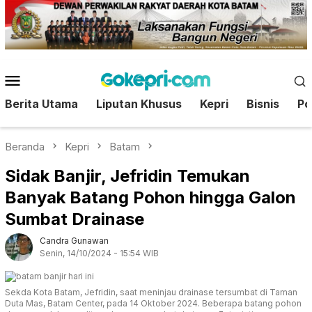
Loncat
ke
konten
Menu
Mobile
Berita Utama
Liputan Khusus
Kepri
Bisnis
Pol
Beranda
Kepri
Batam
Sidak Banjir, Jefridin Temukan
Banyak Batang Pohon hingga Galon
Sumbat Drainase
Candra Gunawan
Senin, 14/10/2024 - 15:54 WIB
Sekda Kota Batam, Jefridin, saat meninjau drainase tersumbat di Taman
Duta Mas, Batam Center, pada 14 Oktober 2024. Beberapa batang pohon