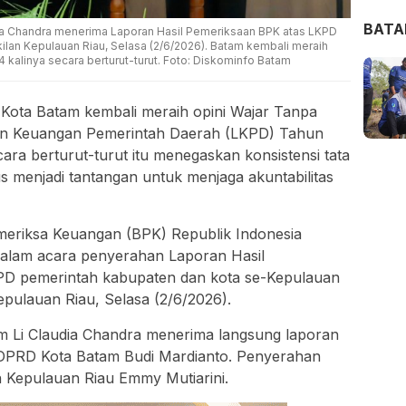
BAT
dia Chandra menerima Laporan Hasil Pemeriksaan BPK atas LKPD
lan Kepulauan Riau, Selasa (2/6/2026). Batam kembali meraih
 kalinya secara berturut-turut. Foto: Diskominfo Batam
ota Batam kembali meraih opini Wajar Tanpa
an Keuangan Pemerintah Daerah (LKPD) Tahun
ra berturut-turut itu menegaskan konsistensi tata
s menjadi tantangan untuk menjaga akuntabilitas
eriksa Keuangan (BPK) Republik Indonesia
alam acara penyerahan Laporan Hasil
PD pemerintah kabupaten dan kota se-Kepulauan
epulauan Riau, Selasa (2/6/2026).
m Li Claudia Chandra menerima langsung laporan
I DPRD Kota Batam Budi Mardianto. Penyerahan
 Kepulauan Riau Emmy Mutiarini.