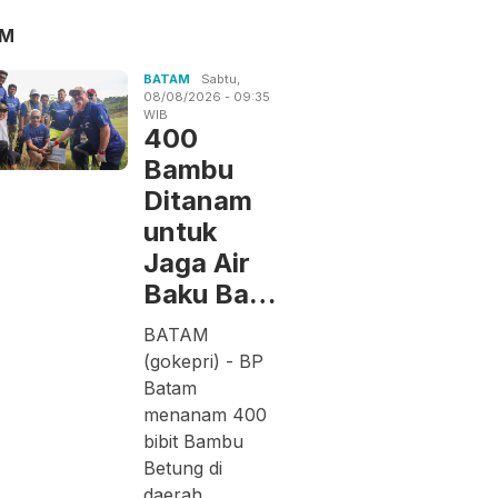
AM
BATAM
Sabtu,
08/08/2026 - 09:35
WIB
400
Bambu
Ditanam
untuk
Jaga Air
Baku Ba…
BATAM
(gokepri) - BP
Batam
menanam 400
bibit Bambu
Betung di
daerah