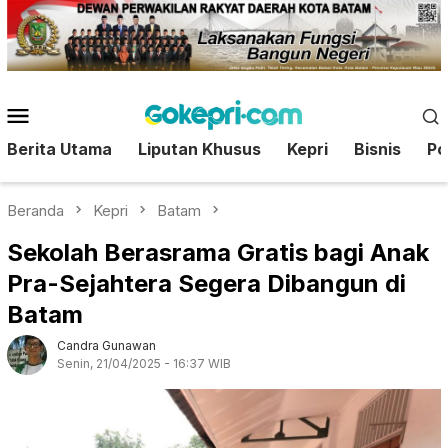
Loncat
ke
konten
Menu
Mobile
Berita Utama
Liputan Khusus
Kepri
Bisnis
Pol
Beranda
Kepri
Batam
Sekolah Berasrama Gratis bagi Anak
Pra-Sejahtera Segera Dibangun di
Batam
Candra Gunawan
Senin, 21/04/2025 - 16:37 WIB