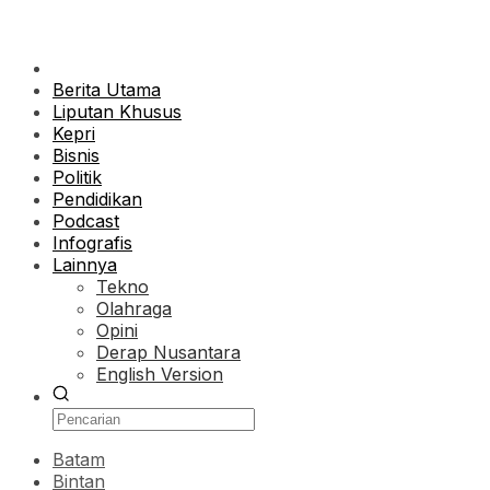
Berita Utama
Liputan Khusus
Kepri
Bisnis
Politik
Pendidikan
Podcast
Infografis
Lainnya
Tekno
Olahraga
Opini
Derap Nusantara
English Version
Batam
Bintan