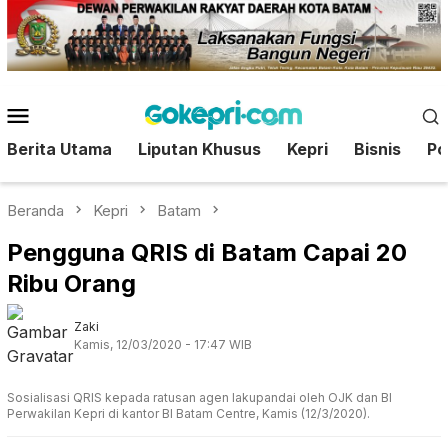
Loncat
ke
konten
Menu
Mobile
Berita Utama
Liputan Khusus
Kepri
Bisnis
Pol
Beranda
Kepri
Batam
Pengguna QRIS di Batam Capai 20
Ribu Orang
Zaki
Kamis, 12/03/2020 - 17:47 WIB
Sosialisasi QRIS kepada ratusan agen lakupandai oleh OJK dan BI
Perwakilan Kepri di kantor BI Batam Centre, Kamis (12/3/2020).