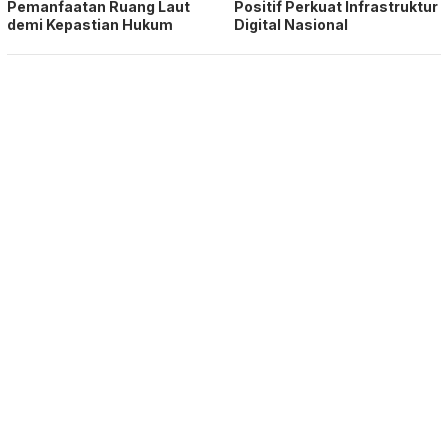
Pemanfaatan Ruang Laut
Positif Perkuat Infrastruktur
demi Kepastian Hukum
Digital Nasional