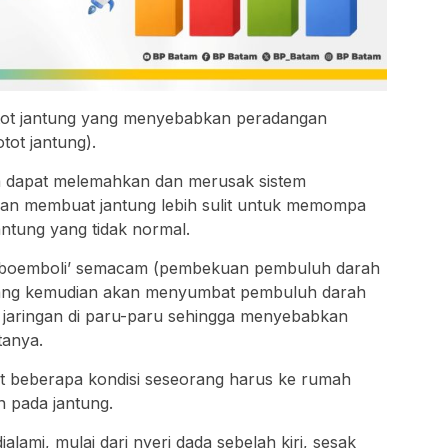
otot jantung yang menyebabkan peradangan
tot jantung).
knya dapat melemahkan dan merusak sistem
u akan membuat jantung lebih sulit untuk memompa
ntung yang tidak normal.
mboemboli’ semacam (pembekuan pembuluh darah
ang kemudian akan menyumbat pembuluh darah
 jaringan di paru-paru sehingga menyebabkan
tanya.
pat beberapa kondisi seseorang harus ke rumah
n pada jantung.
alami, mulai dari nyeri dada sebelah kiri, sesak