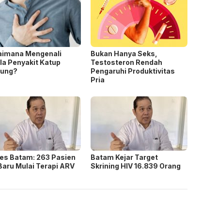
aimana Mengenali
Bukan Hanya Seks,
la Penyakit Katup
Testosteron Rendah
tung?
Pengaruhi Produktivitas
Pria
es Batam: 263 Pasien
Batam Kejar Target
Baru Mulai Terapi ARV
Skrining HIV 16.839 Orang