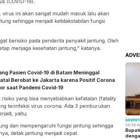
rus (COVID-19).
, virus ini akan sangat mudah masuk lalu akan
tung sehingga menjadi ketidakstabilan fungsi
gat berisiko pada penderita penyakit jantung. Oleh
tetap menjaga kesehatan jantung,” katanya.
ADVE
ang Pasien Covid-19 di Batam Meninggal
atal Berobat ke Jakarta karena Positif Corona
or saat Pandemi Covid-19
t risiko yang bisa menyebabkan kefatalan (fatality
tung terinfeksi virus corona. Ada 3 pemburukan
rjadi, yaitu;
ADVERT
ntung dan mempengaruhi fungsi jantung sehingga
09:39 W
Bupat
nya, detak jantung menjadi cepat.
deng