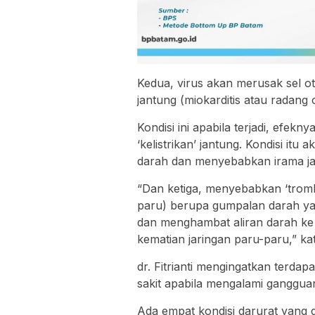
Kedua, virus akan merusak sel 
jantung (miokarditis atau radang o
Kondisi ini apabila terjadi, efe
‘kelistrikan’ jantung. Kondisi it
darah dan menyebabkan irama ja
“Dan ketiga, menyebabkan ‘tro
paru) berupa gumpalan darah y
dan menghambat aliran darah ke
kematian jaringan paru-paru,” ka
dr. Fitrianti mengingatkan terda
sakit apabila mengalami ganggua
Ada empat kondisi darurat yang di