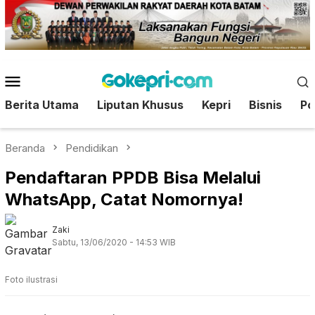
Loncat
ke
konten
Menu
Mobile
Berita Utama
Liputan Khusus
Kepri
Bisnis
Pol
Beranda
Pendidikan
Pendaftaran PPDB Bisa Melalui
WhatsApp, Catat Nomornya!
Zaki
Sabtu, 13/06/2020 - 14:53 WIB
Foto ilustrasi