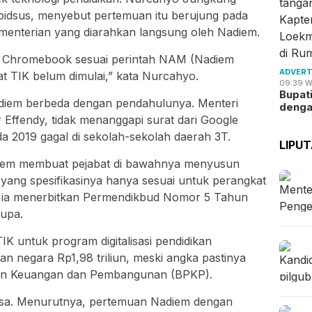
pidsus, menyebut pertemuan itu berujung pada
ementerian yang diarahkan langsung oleh Nadiem.
 Chromebook sesuai perintah NAM (Nadiem
ADVERT
t TIK belum dimulai,” kata Nurcahyo.
09:39 W
Bupat
adiem berbeda dengan pendahulunya. Menteri
deng
 Effendy, tidak menanggapi surat dari Google
a 2019 gagal di sekolah-sekolah daerah 3T.
LIPU
diem membuat pejabat di bawahnya menyusun
 yang spesifikasinya hanya sesuai untuk perangkat
, ia menerbitkan Permendikbud Nomor 5 Tahun
rupa.
IK untuk program digitalisasi pendidikan
n negara Rp1,98 triliun, meski angka pastinya
an Keuangan dan Pembangunan (BPKP).
ksa. Menurutnya, pertemuan Nadiem dengan