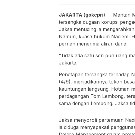
JAKARTA (gokepri)
— Mantan Me
tersangka dugaan korupsi pengad
Jaksa menuding ia mengarahkan
Namun, kuasa hukum Nadiem, Ho
pernah menerima aliran dana.
“Tidak ada satu sen pun uang ma
Jakarta.
Penetapan tersangka terhadap 
(4/9), menjadikannya tokoh besar
keuntungan langsung. Hotman m
perdagangan Tom Lembong, tersa
sama dengan Lembong. Jaksa tid
Jaksa menyoroti pertemuan Nadi
ia diduga menyepakati penggun
Device Management dalam proye