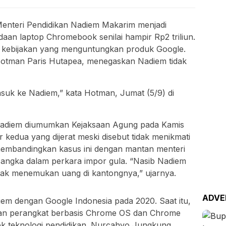
nteri Pendidikan Nadiem Makarim menjadi
aan laptop Chromebook senilai hampir Rp2 triliun.
 kebijakan yang menguntungkan produk Google.
tman Paris Hutapea, menegaskan Nadiem tidak
suk ke Nadiem,” kata Hotman, Jumat (5/9) di
Nadiem diumumkan Kejaksaan Agung pada Kamis
 kedua yang dijerat meski disebut tidak menikmati
embandingkan kasus ini dengan mantan menteri
ngka dalam perkara impor gula. “Nasib Nadiem
ak menemukan uang di kantongnya,” ujarnya.
ADVE
em dengan Google Indonesia pada 2020. Saat itu,
aan perangkat berbasis Chrome OS dan Chrome
k teknologi pendidikan. Nurcahyo Jungkung