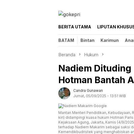
Loncat
ke
konten
BERITA UTAMA
LIPUTAN KHUSU
BATAM
Bintan
Karimun
Ana
Beranda
Hukum
Nadiem Dituding
Hotman Bantah A
Candra Gunawan
Jumat, 05/09/2025 - 13:51 WIB
Mantan Menteri Pendidikan, Kebudayaan, R
kiri) didampingi kuasa hukum Hotman Paris
Kejaksaan Agung, Jakarta, Kamis (4/9/202
terhadap Nadiem Makarim sebagai saksi 
Kemendikbudristek yang menghabiskan ang