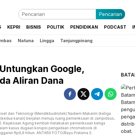
Pencarian
S
KEPRI
BISNIS
POLITIK
PENDIDIKAN
PODCAST
I
mbas
Natuna
Lingga
Tanjungpinang
 Untungkan Google,
BAT
da Aliran Dana
iset dan Teknologi (Mendikbudristek) Nadiem Makarim (ketiga
 (kedua kanan) berjalan menuju ruang pemeriksaan di Jampidsus,
5). Kejaksaan Agung kembali melakukan pemeriksaan ketiga
dalam kasus dugaan korupsi pengadaan chromebook di
garan Rp9,9 triliun. ANTARA FOTO/Bayu Pratama S