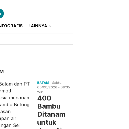
n
NFOGRAFIS
LAINNYA
AM
BATAM
Sabtu,
08/08/2026 - 09:35
WIB
400
Bambu
Ditanam
untuk