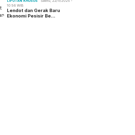
LIPUTAN KHUSUS
Sabtu, 22/11/2025 -
10:56 WIB
Lendot dan Gerak Baru
Ekonomi Pesisir Be…