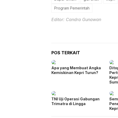
Program Pemerintah
Editor: Candra Gunawan
POS TERKAIT
Apa yang Membuat Angka
Dito
Kemiskinan Kepri Turun?
Per
Kepr
Sum
TNI Uji Operasi Gabungan
Seme
Trimatra di Lingga
Pen
Kepr