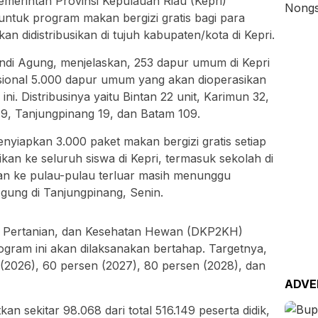
erintah Provinsi Kepulauan Riau (Kepri)
uk program makan bergizi gratis bagi para
kan didistribusikan di tujuh kabupaten/kota di Kepri.
Andi Agung, menjelaskan, 253 dapur umum di Kepri
sional 5.000 dapur umum yang akan dioperasikan
ni. Distribusinya yaitu Bintan 22 unit, Karimun 32,
9, Tanjungpinang 19, dan Batam 109.
yiapkan 3.000 paket makan bergizi gratis setiap
sikan ke seluruh siswa di Kepri, termasuk sekolah di
ran ke pulau-pulau terluar masih menunggu
Agung di Tanjungpinang, Senin.
, Pertanian, dan Kesehatan Hewan (DKP2KH)
ogram ini akan dilaksanakan bertahap. Targetnya,
(2026), 60 persen (2027), 80 persen (2028), dan
ADVE
n sekitar 98.068 dari total 516.149 peserta didik,