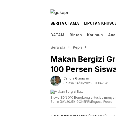
Loncat
ke
konten
BERITA UTAMA
LIPUTAN KHUSU
BATAM
Bintan
Karimun
Ana
Beranda
Kepri
Makan Bergizi Gra
100 Persen Siswa
Candra Gunawan
Selasa, 14/01/2025 - 08:47 WIB
Siswa SDN 010 Bengkong antusias menyanta
Senin (6/1/2025). GOKEPRI/Engesti Fedro