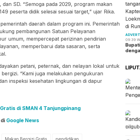
K, dan SD. “Semoga pada 2029, program makan
149 peserta didik selesai sesuai target,” ujar Rika.
s pemerintah daerah dalam program ini. Pemerintah
dukung pembangunan Satuan Pelayanan
ADVERT
pur umum, mempercepat perizinan pendirian
09:39 W
Bupat
layanan, memperbarui data sasaran, serta
deng
al.
yakan petani, peternak, dan nelayan lokal untuk
LIPU
 bergizi. “Kami juga melakukan pengukuran
, dan inspeksi kesehatan lingkungan di dapur
 Gratis di SMAN 4 Tanjungpinang
 di
Google News
Makan Bergizi Gratis
pendidikan