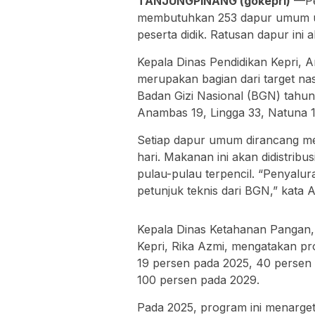
TANJUNGPINANG (gokepri)
—Pem
membutuhkan 253 dapur umum unt
peserta didik. Ratusan dapur ini a
Kepala Dinas Pendidikan Kepri, 
merupakan bagian dari target na
Badan Gizi Nasional (BGN) tahun i
Anambas 19, Lingga 33, Natuna 1
Setiap dapur umum dirancang men
hari. Makanan ini akan didistribu
pulau-pulau terpencil. “Penyalu
petunjuk teknis dari BGN,” kata 
Kepala Dinas Ketahanan Pangan
Kepri, Rika Azmi, mengatakan pr
19 persen pada 2025, 40 persen 
100 persen pada 2029.
Pada 2025, program ini menargetka