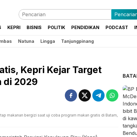
Pencaria
S
KEPRI
BISNIS
POLITIK
PENDIDIKAN
PODCAST
I
mbas
Natuna
Lingga
Tanjungpinang
tis, Kepri Kejar Target
BAT
 di 2029
p makanan bergizi saat uji coba program makan gratis di Batam,