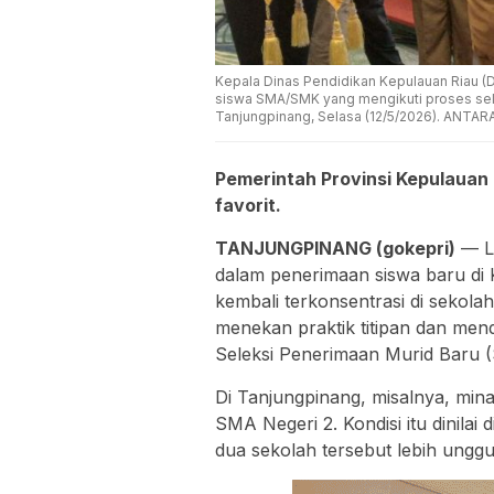
Kepala Dinas Pendidikan Kepulauan Riau (
siswa SMA/SMK yang mengikuti proses selek
Tanjungpinang, Selasa (12/5/2026). ANTA
Pemerintah Provinsi Kepulaua
favorit.
TANJUNGPINANG (gokepri)
— La
dalam penerimaan siswa baru di 
kembali terkonsentrasi di sekol
menekan praktik titipan dan men
Seleksi Penerimaan Murid Baru 
Di Tanjungpinang, misalnya, min
SMA Negeri 2. Kondisi itu dinila
dua sekolah tersebut lebih unggul