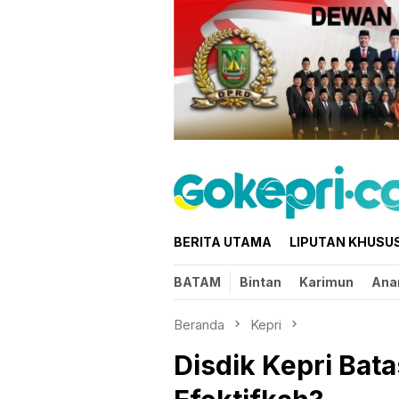
Loncat
ke
konten
BERITA UTAMA
LIPUTAN KHUSU
BATAM
Bintan
Karimun
Ana
Beranda
Kepri
Disdik Kepri Bata