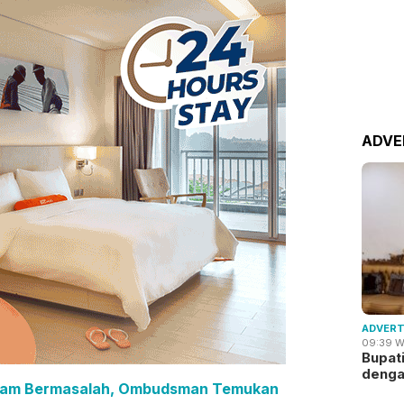
ADVE
ADVERT
09:39 W
Bupat
deng
atam Bermasalah, Ombudsman Temukan