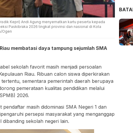
BAT
Disdik Kepri) Andi Agung menyematkan kartu peserta kepada
si Paskibraka 2026 tingkat provinsi dan nasional di Kota
RA/Ogen
n Riau membatasi daya tampung sejumlah SMA
bel sekolah favorit masih menjadi persoalan
Kepulauan Riau. Ribuan calon siswa diperkirakan
ah tertentu, sementara pemerintah daerah berupaya
dorong pemerataan kualitas pendidikan melalui
(SPMB) 2026.
at pendaftar masih didominasi SMA Negeri 1 dan
i dipengaruhi persepsi masyarakat yang menganggap
 dibanding sekolah negeri lain.