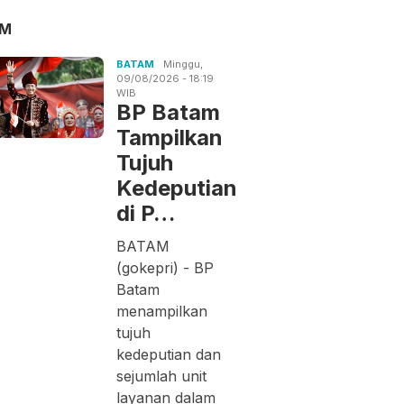
AM
BATAM
Minggu,
09/08/2026 - 18:19
WIB
BP Batam
Tampilkan
Tujuh
Kedeputian
di P…
BATAM
(gokepri) - BP
Batam
menampilkan
tujuh
kedeputian dan
sejumlah unit
layanan dalam