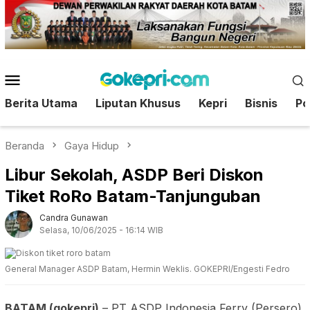
Loncat
ke
konten
Menu
Mobile
Berita Utama
Liputan Khusus
Kepri
Bisnis
Pol
Beranda
Gaya Hidup
Libur Sekolah, ASDP Beri Diskon
Tiket RoRo Batam-Tanjunguban
Candra Gunawan
Selasa, 10/06/2025 - 16:14 WIB
General Manager ASDP Batam, Hermin Weklis. GOKEPRI/Engesti Fedro
BATAM (gokepri)
– PT ASDP Indonesia Ferry (Persero)