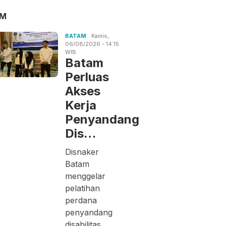
AM
BATAM
Kamis,
06/08/2026 - 14:15
WIB
Batam
Perluas
Akses
Kerja
Penyandang
Dis…
Disnaker
Batam
menggelar
pelatihan
perdana
penyandang
disabilitas.