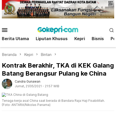
Loncat
ke
konten
Menu
Mobile
Berita Utama
Liputan Khusus
Kepri
Bisnis
Pol
Beranda
Kepri
Bintan
Kontrak Berakhir, TKA di KEK Galang
Batang Berangsur Pulang ke China
Candra Gunawan
Jumat, 21/05/2021 - 21:57 WIB
Tenaga kerja asal China saat berada di Bandara Raja Haji Fisabilillah.
(Foto: ANTARA/Nikolas Panama)