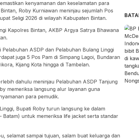
emastikan kenyamanan dan keselamatan para
ti Bintan, Roby Kurniawan meninjau sejumlah Pos
BAT
pat Seligi 2026 di wilayah Kabupaten Bintan.
ingi Kapolres Bintan, AKBP Argya Satrya Bhawana
an.
di Pelabuhan ASDP dan Pelabuhan Bulang Linggi
rdapat juga 5 Pos Pam di Simpang Lagoi, Bundaran
kora, Kijang Kota hingga di Tambelan.
rlebih dahulu meninjau Pelabuhan ASDP Tanjung
oby memeriksa langsung alur layanan guna
nyamanan para pemudik.
inggi, Bupati Roby turun langsung ke dalam
 Batam) untuk memeriksa life jacket serta standar
u, selamat sampai tujuan, salam buat keluarga dan