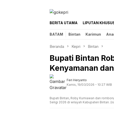
Loncat
ke
konten
BERITA UTAMA
LIPUTAN KHUSU
BATAM
Bintan
Karimun
Ana
Beranda
Kepri
Bintan
Bupati Bintan Ro
Kenyamanan dan
Feri Heryanto
Kamis, 19/03/2026 - 10:27 WIB
Bupati Bintan, Roby Kurniawan dan rombon
Seligi 2026 di wilayah Kabupaten Bintan. (i