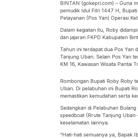
BINTAN (gokepri.com) – Guna m
pemudik Idul Fitri 1447 H, Bupa
Pelayanan (Pos Yan) Operasi Ketu
Dalam kegiatan itu, Roby didamp
dan jajaran FKPD Kabupaten Bint
Tahun ini terdapat dua Pos Yan 
Tanjung Uban. Selain Pos Yan te
KM 16, Kawasan Wisata Pantai Tri
Rombongan Bupati Roby Roby te
Uban. Di pelabuhan ini Bupati R
memastikan kemudahan serta ke
Sedangkan di Pelabuhan Bulang L
speedboat (Rrute Tanjung Uban –
keselamatan lainnya.
“Hati-hati semuanya ya, Bapak Ib