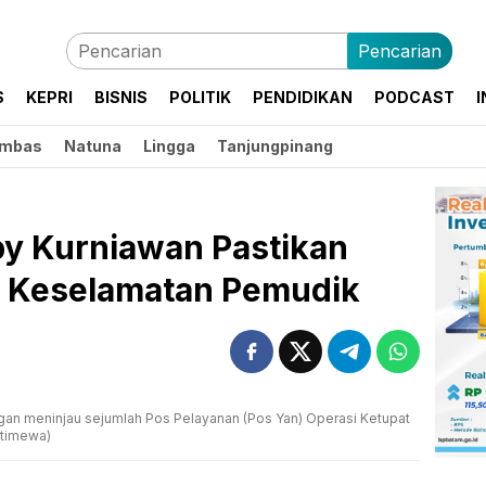
Pencarian
S
KEPRI
BISNIS
POLITIK
PENDIDIKAN
PODCAST
I
mbas
Natuna
Lingga
Tanjungpinang
by Kurniawan Pastikan
 Keselamatan Pemudik
gan meninjau sejumlah Pos Pelayanan (Pos Yan) Operasi Ketupat
stimewa)