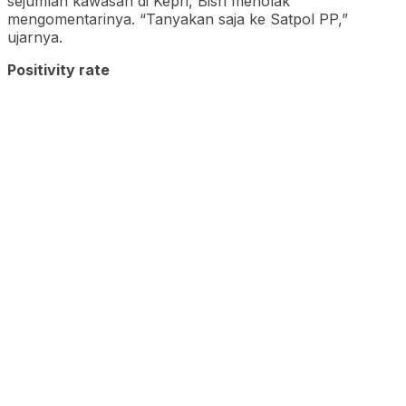
sejumlah kawasan di Kepri, Bisri menolak
mengomentarinya. “Tanyakan saja ke Satpol PP,”
ujarnya.
Positivity rate