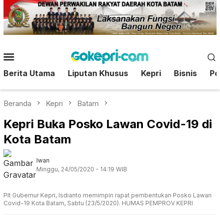
Loncat
ke
konten
Menu
Mobile
Berita Utama
Liputan Khusus
Kepri
Bisnis
Pol
Beranda
Kepri
Batam
Kepri Buka Posko Lawan Covid-19 di
Kota Batam
Iwan
Minggu, 24/05/2020 - 14:19 WIB
Plt Gubernur Kepri, Isdianto memimpin rapat pembentukan Posko Lawan
Covid-19 Kota Batam, Sabtu (23/5/2020). HUMAS PEMPROV KEPRI