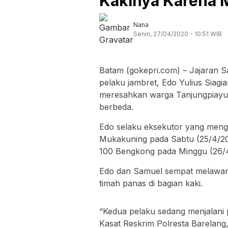
Kakinya Karena 
Nana
Senin, 27/04/2020 - 10:51 WIB
Batam (gokepri.com) – Jajaran S
pelaku jambret, Edo Yulius Siag
meresahkan warga Tanjungpiayu, 
berbeda.
Edo selaku eksekutor yang meng
Mukakuning pada Sabtu (25/4/20
100 Bengkong pada Minggu (26/4
Edo dan Samuel sempat melawan s
timah panas di bagian kaki.
“Kedua pelaku sedang menjalani p
Kasat Reskrim Polresta Barelang