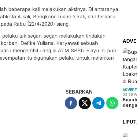
ah beberapa kali melakukan aksinya. Di antaranya
hkota 4 kali, Bengkong Indah 3 kali, dan terbaru
 pada Rabu (22/4/2020) siang.
u, pelaku tak segan-segan melakukan tindakan
ADVE
orban, Defika Yuliana. Karyawati sebuah
 baru mengambil uang di ATM SPBU Piayu ini pun
. Kesempatan itu digunakan pelaku untuk melarikan
ADVERT
SEBARKAN
09:39 W
Bupat
deng
LIPU