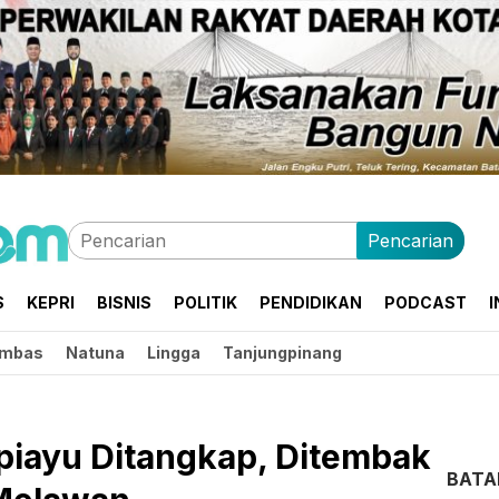
Pencarian
S
KEPRI
BISNIS
POLITIK
PENDIDIKAN
PODCAST
I
mbas
Natuna
Lingga
Tanjungpinang
piayu Ditangkap, Ditembak
BAT