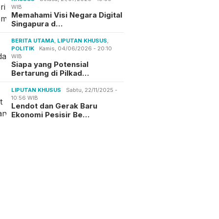
WIB
Memahami Visi Negara Digital
Singapura d…
BERITA UTAMA
,
LIPUTAN KHUSUS
,
POLITIK
Kamis, 04/06/2026 - 20:10
WIB
Siapa yang Potensial
Bertarung di Pilkad…
LIPUTAN KHUSUS
Sabtu, 22/11/2025 -
10:56 WIB
Lendot dan Gerak Baru
Ekonomi Pesisir Be…