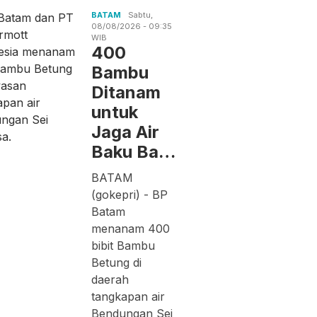
BATAM
Sabtu,
08/08/2026 - 09:35
WIB
400
Bambu
Ditanam
untuk
Jaga Air
Baku Ba…
BATAM
(gokepri) - BP
Batam
menanam 400
bibit Bambu
Betung di
daerah
tangkapan air
Bendungan Sei