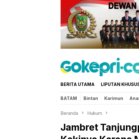
Loncat
ke
konten
BERITA UTAMA
LIPUTAN KHUSU
BATAM
Bintan
Karimun
Ana
Beranda
Hukum
Jambret Tanjung