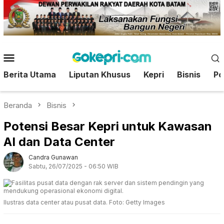
Loncat
ke
konten
Menu
Mobile
Berita Utama
Liputan Khusus
Kepri
Bisnis
Pol
Beranda
Bisnis
Potensi Besar Kepri untuk Kawasan
AI dan Data Center
Candra Gunawan
Sabtu, 26/07/2025 - 06:50 WIB
Ilustras data center atau pusat data. Foto: Getty Images