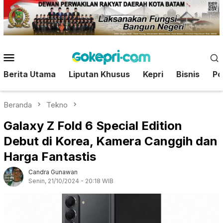
Loncat
ke
konten
Menu
Mobile
Berita Utama
Liputan Khusus
Kepri
Bisnis
Pol
Beranda
Tekno
Galaxy Z Fold 6 Special Edition
Debut di Korea, Kamera Canggih dan
Harga Fantastis
Candra Gunawan
Senin, 21/10/2024 - 20:18 WIB