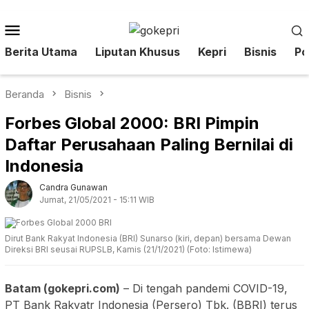
Loncat
ke
Menu
konten
Mobile
Berita Utama
Liputan Khusus
Kepri
Bisnis
Pol
Beranda
Bisnis
Forbes Global 2000: BRI Pimpin
Daftar Perusahaan Paling Bernilai di
Indonesia
Candra Gunawan
Jumat, 21/05/2021 - 15:11 WIB
Dirut Bank Rakyat Indonesia (BRI) Sunarso (kiri, depan) bersama Dewan
Direksi BRI seusai RUPSLB, Kamis (21/1/2021) (Foto: Istimewa)
Batam (gokepri.com)
– Di tengah pandemi COVID-19,
PT Bank Rakyatr Indonesia (Persero) Tbk. (BBRI) terus