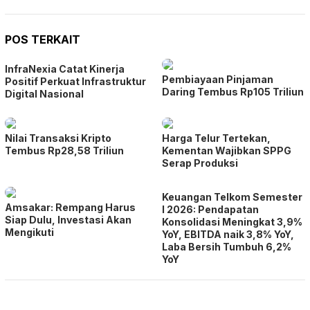
POS TERKAIT
InfraNexia Catat Kinerja
Pembiayaan Pinjaman
Positif Perkuat Infrastruktur
Daring Tembus Rp105 Triliun
Digital Nasional
Nilai Transaksi Kripto
Harga Telur Tertekan,
Tembus Rp28,58 Triliun
Kementan Wajibkan SPPG
Serap Produksi
Keuangan Telkom Semester
Amsakar: Rempang Harus
I 2026: Pendapatan
Siap Dulu, Investasi Akan
Konsolidasi Meningkat 3,9%
Mengikuti
YoY, EBITDA naik 3,8% YoY,
Laba Bersih Tumbuh 6,2%
YoY