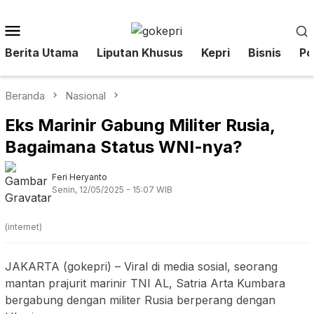
Loncat
ke
Menu
konten
Mobile
Berita Utama
Liputan Khusus
Kepri
Bisnis
Pol
Beranda
Nasional
Eks Marinir Gabung Militer Rusia,
Bagaimana Status WNI-nya?
Feri Heryanto
Senin, 12/05/2025 - 15:07 WIB
(internet)
JAKARTA (gokepri) – Viral di media sosial, seorang
mantan prajurit marinir TNI AL, Satria Arta Kumbara
bergabung dengan militer Rusia berperang dengan