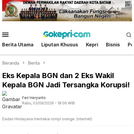
Loncat
ke
konten
Menu
Mobile
Berita Utama
Liputan Khusus
Kepri
Bisnis
Pol
Beranda
Berita
Eks Kepala BGN dan 2 Eks Wakil
Kepala BGN Jadi Tersangka Korupsi!
Feri Heryanto
Rabu, 03/06/2026 - 18:06 WIB
Dadan Hindayana memakai rompi orange. (internet)