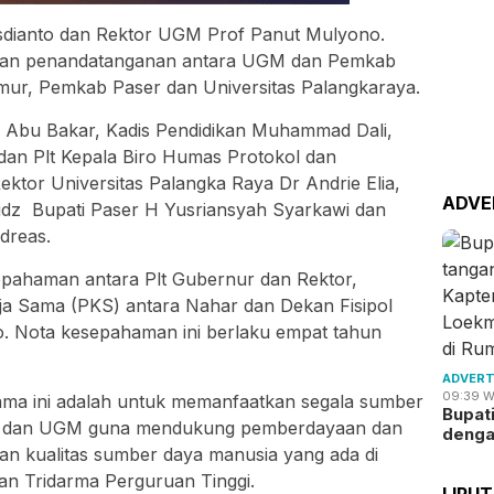
Isdianto dan Rektor UGM Prof Panut Mulyono.
kukan penandatanganan antara UGM dan Pemkab
ur, Pemkab Paser dan Universitas Palangkaraya.
U Abu Bakar, Kadis Pendidikan Muhammad Dali,
 dan Plt Kepala Biro Humas Protokol dan
Rektor Universitas Palangka Raya Dr Andrie Elia,
ADVE
dz Bupati Paser H Yusriansyah Syarkawi dan
dreas.
pahaman antara Plt Gubernur dan Rektor,
erja Sama (PKS) antara Nahar dan Dekan Fisipol
 Nota kesepahaman ini berlaku empat tahun
ADVERT
09:39 W
ma ini adalah untuk memanfaatkan segala sumber
Bupat
pri dan UGM guna mendukung pemberdayaan dan
deng
tan kualitas sumber daya manusia yang ada di
an Tridarma Perguruan Tinggi.
LIPU