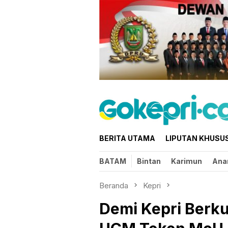
Loncat
ke
konten
BERITA UTAMA
LIPUTAN KHUSU
BATAM
Bintan
Karimun
Ana
Beranda
Kepri
Demi Kepri Berku