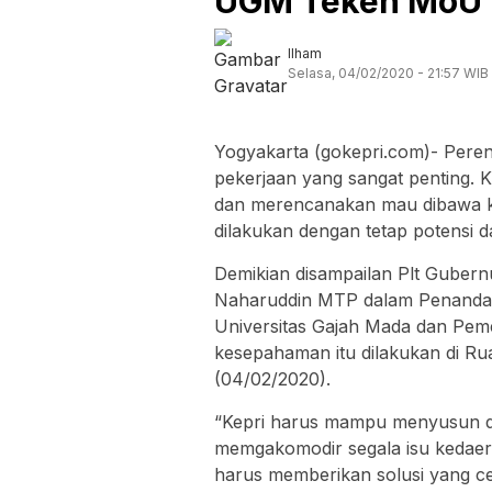
UGM Teken MoU
Ilham
Selasa, 04/02/2020 - 21:57 WIB
Yogyakarta (gokepri.com)- Pe
pekerjaan yang sangat penting.
dan merencanakan mau dibawa ke
dilakukan dengan tetap potensi d
Demikian disampailan Plt Gubernu
Naharuddin MTP dalam Penanda
Universitas Gajah Mada dan Peme
kesepahaman itu dilakukan di Ru
(04/02/2020).
“Kepri harus mampu menyusun 
memgakomodir segala isu kedaera
harus memberikan solusi yang ce