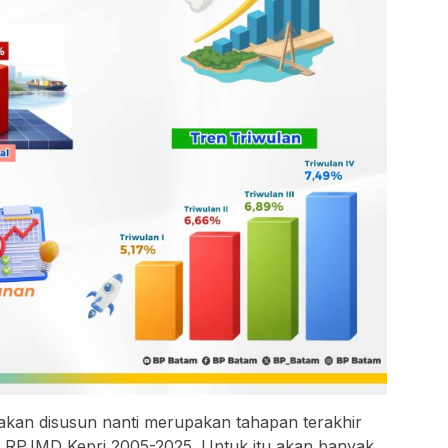
an disusun nanti merupakan tahapan terakhir
n RPJMD Kepri 2005-2025. Untuk itu akan banyak