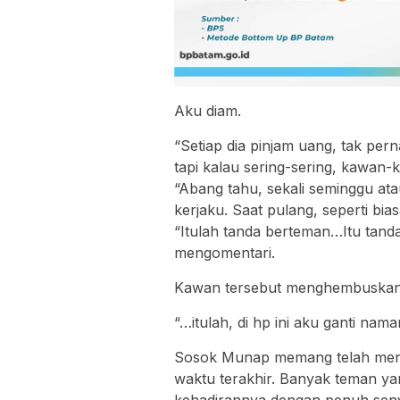
Aku diam.
“Setiap dia pinjam uang, tak pe
tapi kalau sering-sering, kawan-
“Abang tahu, sekali seminggu atau
kerjaku. Saat pulang, seperti bias
“Itulah tanda berteman…Itu tand
mengomentari.
Kawan tersebut menghembuskan
“…itulah, di hp ini aku ganti nama
Sosok Munap memang telah menj
waktu terakhir. Banyak teman y
kehadirannya dengan penuh senyu