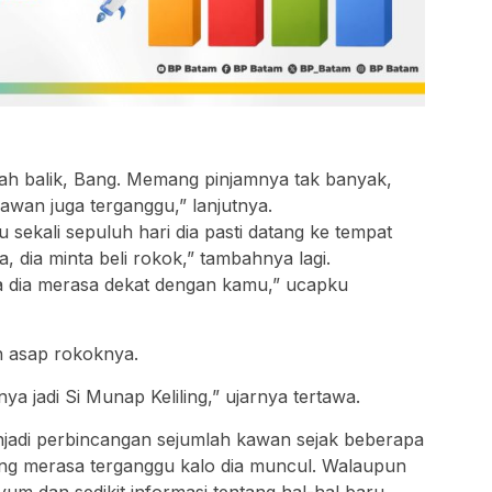
rnah balik, Bang. Memang pinjamnya tak banyak,
kawan juga terganggu,” lanjutnya.
 sekali sepuluh hari dia pasti datang ke tempat
a, dia minta beli rokok,” tambahnya lagi.
a dia merasa dekat dengan kamu,” ucapku
 asap rokoknya.
nya jadi Si Munap Keliling,” ujarnya tertawa.
adi perbincangan sejumlah kawan sejak beberapa
ang merasa terganggu kalo dia muncul. Walaupun
m dan sedikit informasi tentang hal-hal baru,