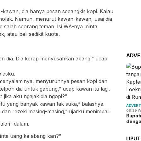
-kawan, dia hanya pesan secangkir kopi. Kalau
enolak. Namun, menurut kawan-kawan, usai dia
e salah seorang teman. Isi WA-nya minta
, atau beli sedikit kuota.
ADVE
n dia. Dia kerap menyusahkan abang,” ucap
lasku.
u menyalaminya, menyuruhnya pesan kopi dan
telpon dia untuk gabung,” ucap kawan itu lagi.
an jika aku ngajak dia ngopi?”
 itu yang banyak kawan tak suka,” balasnya.
ADVERT
09:39 W
ib dan rezeki masing-masing,” ujarku menimpali.
Bupat
deng
dalam-dalam.
minta uang ke abang kan?”
LIPU