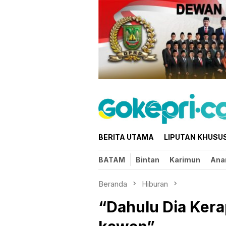
Loncat
ke
konten
BERITA UTAMA
LIPUTAN KHUSU
BATAM
Bintan
Karimun
Ana
Beranda
Hiburan
“Dahulu Dia Ker