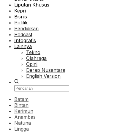
Liputan Khusus
Kepri
Bisnis
Politik
Pendidikan
Podcast
Infografis
Lainnya
Tekno
Olahraga
Opini
Derap Nusantara
English Version
Batam
Bintan
Karimun
Anambas
Natuna
Lingga