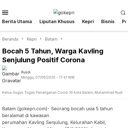
Loncat
ke
Menu
konten
Mobile
Berita Utama
Liputan Khusus
Kepri
Bisnis
Pol
Beranda
Kepri
Batam
Bocah 5 Tahun, Warga Kavling
Senjulung Positif Corona
Rusdi
Minggu, 07/06/2020 - 17:41 WIB
Ketua Gugus Tugas Penanganan Covid-19 Kota Batam, Muhammad Rudi
Batam (gokepri.com)- Seorang bocah usia 5 tahun
beralamat di kawasan
perumahan Kavling Senjulung, Kelurahan Kabil,