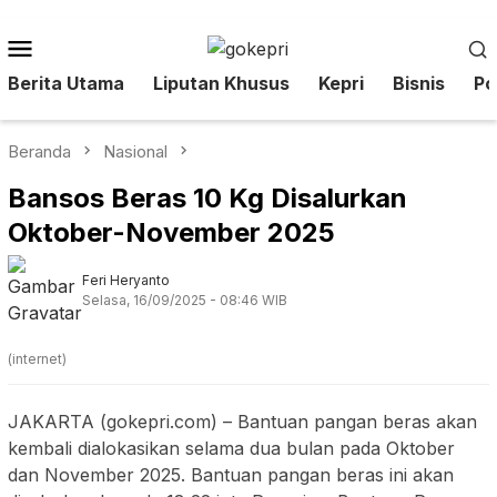
Loncat
ke
Menu
konten
Mobile
Berita Utama
Liputan Khusus
Kepri
Bisnis
Pol
Beranda
Nasional
Bansos Beras 10 Kg Disalurkan
Oktober-November 2025
Feri Heryanto
Selasa, 16/09/2025 - 08:46 WIB
(internet)
JAKARTA (gokepri.com) – Bantuan pangan beras akan
kembali dialokasikan selama dua bulan pada Oktober
dan November 2025. Bantuan pangan beras ini akan