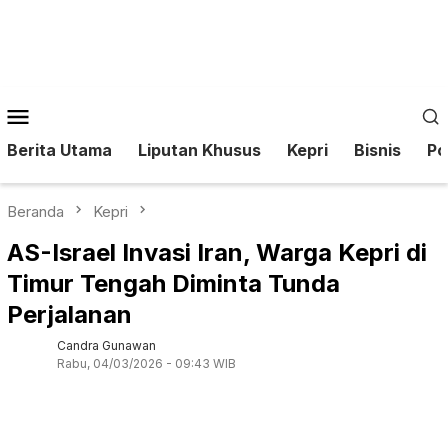
Loncat
ke
konten
Menu
Mobile
Berita Utama
Liputan Khusus
Kepri
Bisnis
Pol
Beranda
Kepri
AS-Israel Invasi Iran, Warga Kepri di
Timur Tengah Diminta Tunda
Perjalanan
Candra Gunawan
Rabu, 04/03/2026 - 09:43 WIB