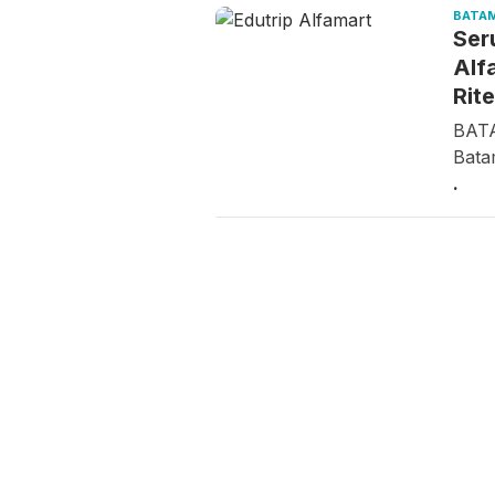
BATA
Ser
Alf
Rit
BATA
Bata
.