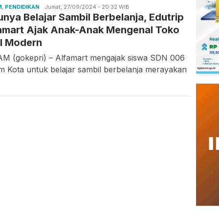
M
,
PENDIDIKAN
Candra
Jumat, 27/09/2024 - 20:32 WIB
unya Belajar Sambil Berbelanja, Edutrip
Gunawan
amart Ajak Anak-Anak Mengenal Toko
el Modern
M (gokepri) – Alfamart mengajak siswa SDN 006
m Kota untuk belajar sambil berbelanja merayakan