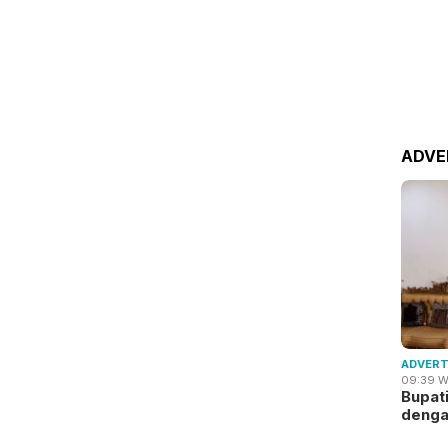
ADVE
ADVERT
09:39 W
Bupat
deng