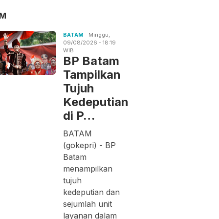
AM
BATAM
Minggu,
09/08/2026 - 18:19
WIB
BP Batam
Tampilkan
Tujuh
Kedeputian
di P…
BATAM
(gokepri) - BP
Batam
menampilkan
tujuh
kedeputian dan
sejumlah unit
layanan dalam