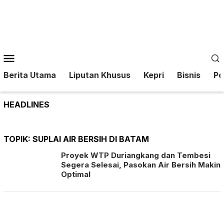
Loncat
ke
konten
Menu
Mobile
Berita Utama
Liputan Khusus
Kepri
Bisnis
Pol
HEADLINES
TOPIK:
SUPLAI AIR BERSIH DI BATAM
Proyek WTP Duriangkang dan Tembesi
Segera Selesai, Pasokan Air Bersih Makin
Optimal