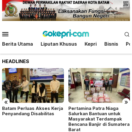
Loncat
ke
konten
Menu
Mobile
Berita Utama
Liputan Khusus
Kepri
Bisnis
Pol
HEADLINES
«
»
Batam Perluas Akses Kerja
Pertamina Patra Niaga
Penyandang Disabilitas
Salurkan Bantuan untuk
Masyarakat Terdampak
Bencana Banjir di Sumatera
Barat