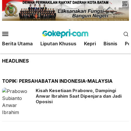
Loncat
ke
konten
Menu
Mobile
Berita Utama
Liputan Khusus
Kepri
Bisnis
Pol
HEADLINES
TOPIK:
PERSAHABATAN INDONESIA-MALAYSIA
Kisah Kesetiaan Prabowo, Dampingi
Anwar Ibrahim Saat Dipenjara dan Jadi
Oposisi