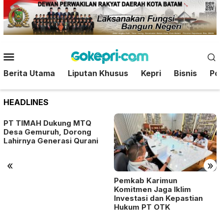
Loncat
ke
konten
Menu
Mobile
Berita Utama
Liputan Khusus
Kepri
Bisnis
Pol
HEADLINES
PT TIMAH Dukung MTQ
Desa Gemuruh, Dorong
Lahirnya Generasi Qurani
«
»
Pemkab Karimun
Komitmen Jaga Iklim
Investasi dan Kepastian
Hukum PT OTK