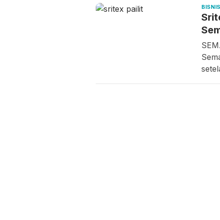
BISNI
Sri
Sem
SEMA
Sema
sete