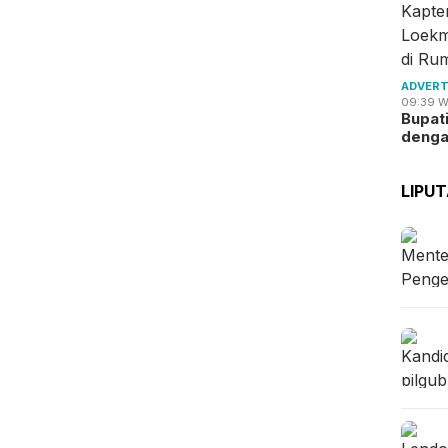
ADVERT
09:39 W
Bupat
deng
LIPU