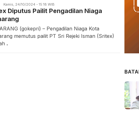
S
Candra
Kamis, 24/10/2024 - 15:18 WIB
tex Diputus Pailit Pengadilan Niaga
Gunawan
arang
RANG (gokepri) – Pengadilan Niaga Kota
rang memutus pailit PT Sri Rejeki Isman (Sritex)
lah
.
BAT