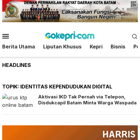
Loncat
ke
konten
Menu
Mobile
Berita Utama
Liputan Khusus
Kepri
Bisnis
Pol
HEADLINES
TOPIK:
IDENTITAS KEPENDUDUKAN DIGITAL
Aktivasi IKD Tak Pernah via Telepon,
Disdukcapil Batam Minta Warga Waspada