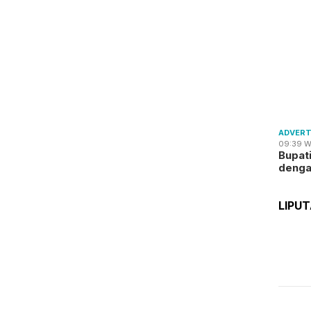
ADVERT
09:39 W
Bupat
deng
LIPU