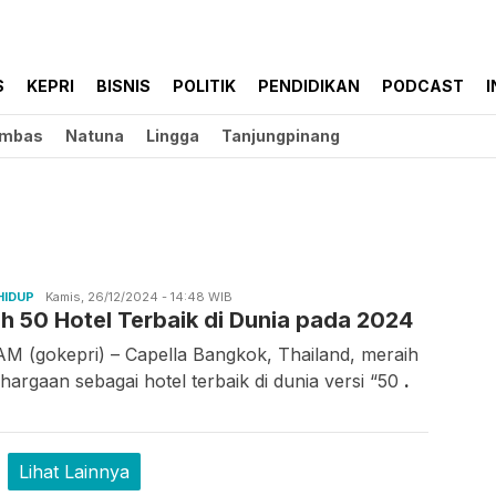
S
KEPRI
BISNIS
POLITIK
PENDIDIKAN
PODCAST
I
mbas
Natuna
Lingga
Tanjungpinang
HIDUP
Candra
Kamis, 26/12/2024 - 14:48 WIB
lah 50 Hotel Terbaik di Dunia pada 2024
Gunawan
M (gokepri) – Capella Bangkok, Thailand, meraih
hargaan sebagai hotel terbaik di dunia versi “50
.
Lihat Lainnya