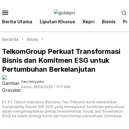
Loncat
ke
Menu
konten
Mobile
Berita Utama
Liputan Khusus
Kepri
Bisnis
Pol
Beranda
Bisnis
TelkomGroup Perkuat Transformasi
Bisnis dan Komitmen ESG untuk
Pertumbuhan Berkelanjutan
Feri Heryanto
Kamis, 18/06/2026 - 11:11 WIB
PT PT Telkom Indonesia (Persero) Tbk (Telkom) resmi menerbitkan
Sustainability Report (SR) 2025 yang menegaskan komitmen perusahaan
dalam mengintegrasikan prinsip Environmental, Social, and Governance
(ESG) ke dalam strategi bisnis dan transformasi perusahaan. (istimewa)