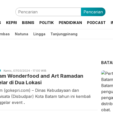
Pencarian
S
KEPRI
BISNIS
POLITIK
PENDIDIKAN
PODCAST
I
mbas
Natuna
Lingga
Tanjungpinang
BAT
M
Asrul
Kamis, 07/03/2024 - 17:00 WIB
am Wonderfood and Art Ramadan
Rahmawati
elar di Dua Lokasi
m (gokepri.com) – Dinas Kebudayaan dan
wisata (Disbudpar) Kota Batam tahun ini kembali
gelar event
.