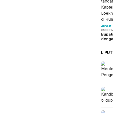
ADVERT
09:39 W
Bupat
deng
LIPU