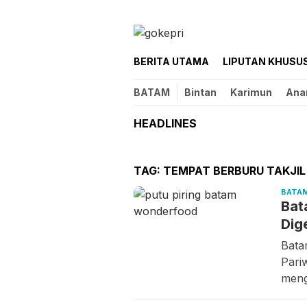
Loncat
ke
konten
BERITA UTAMA
LIPUTAN KHUSU
BATAM
Bintan
Karimun
Ana
HEADLINES
TAG:
TEMPAT BERBURU TAKJIL
BATA
Bat
Dig
Bata
Pari
meng