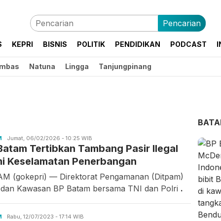
Pencarian
S
KEPRI
BISNIS
POLITIK
PENDIDIKAN
PODCAST
I
mbas
Natuna
Lingga
Tanjungpinang
BAT
M
Candra
Jumat, 06/02/2026 - 10:25 WIB
Batam Tertibkan Tambang Pasir Ilegal
Gunawan
i Keselamatan Penerbangan
M (gokepri) — Direktorat Pengamanan (Ditpam)
 dan Kawasan BP Batam bersama TNI dan Polri
.
M
Asrul
Rabu, 12/07/2023 - 17:14 WIB