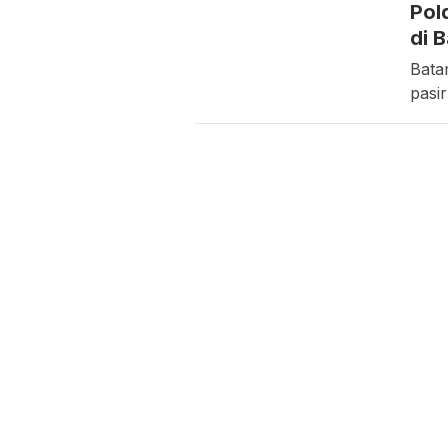
Pol
di 
Bata
pasi