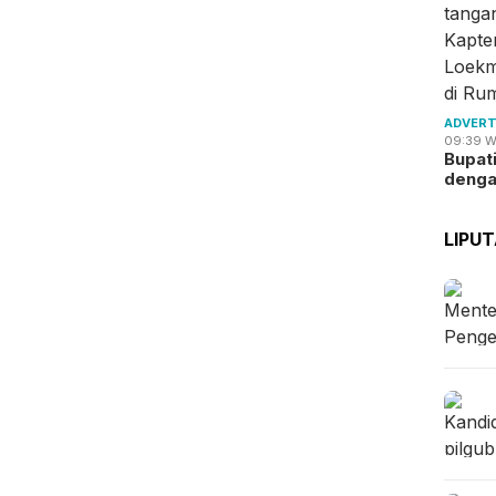
ADVERT
09:39 W
Bupat
deng
LIPU