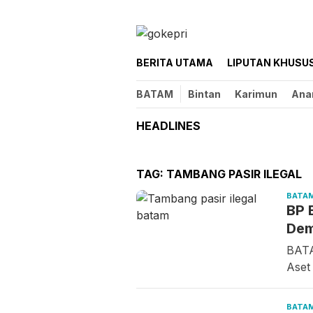
Loncat
ke
konten
BERITA UTAMA
LIPUTAN KHUSU
BATAM
Bintan
Karimun
Ana
HEADLINES
TAG:
TAMBANG PASIR ILEGAL
BATA
BP 
Dem
BATA
Aset
BATA