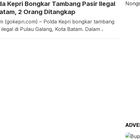
da Kepri Bongkar Tambang Pasir Ilegal
Rahmawati
Batam, 2 Orang Ditangkap
m (gokepri.com) – Polda Kepri bongkar tambang
r ilegal di Pulau Galang, Kota Batam. Dalam
.
ADVE