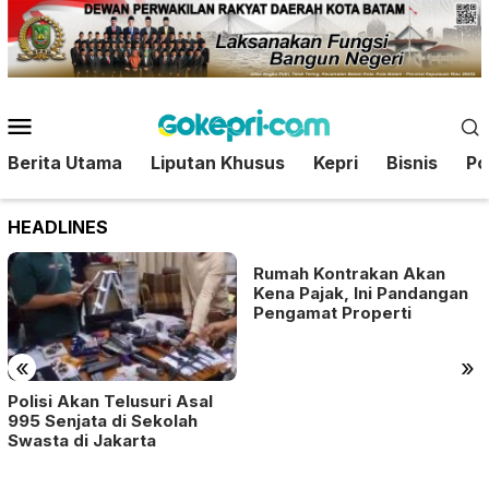
Loncat
ke
konten
Menu
Mobile
Berita Utama
Liputan Khusus
Kepri
Bisnis
Pol
HEADLINES
Rumah Kontrakan Akan
Kena Pajak, Ini Pandangan
Pengamat Properti
«
»
Polisi Akan Telusuri Asal
995 Senjata di Sekolah
Swasta di Jakarta