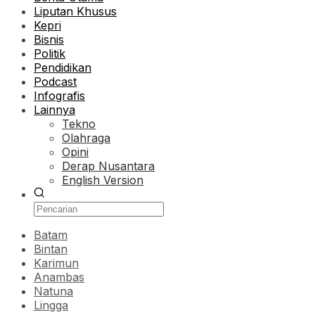
Liputan Khusus
Kepri
Bisnis
Politik
Pendidikan
Podcast
Infografis
Lainnya
Tekno
Olahraga
Opini
Derap Nusantara
English Version
Batam
Bintan
Karimun
Anambas
Natuna
Lingga