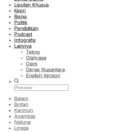
Liputan Khusus
Kepri
Bisnis
Politik
Pendidikan
Podcast
Infografis
Lainnya
Tekno
Olahraga
Opini
Derap Nusantara
English Version
Batam
Bintan
Karimun
Anambas
Natuna
Lingga