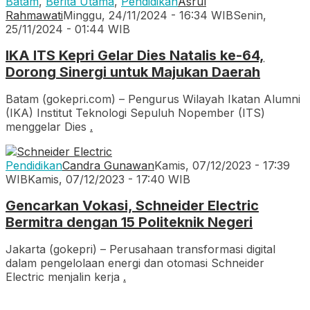
Batam
,
Berita Utama
,
Pendidikan
Asrul
Rahmawati
Minggu, 24/11/2024 - 16:34 WIB
Senin,
25/11/2024 - 01:44 WIB
IKA ITS Kepri Gelar Dies Natalis ke-64,
Dorong Sinergi untuk Majukan Daerah
Batam (gokepri.com) – Pengurus Wilayah Ikatan Alumni
(IKA) Institut Teknologi Sepuluh Nopember (ITS)
menggelar Dies
.
Pendidikan
Candra Gunawan
Kamis, 07/12/2023 - 17:39
WIB
Kamis, 07/12/2023 - 17:40 WIB
Gencarkan Vokasi, Schneider Electric
Bermitra dengan 15 Politeknik Negeri
Jakarta (gokepri) – Perusahaan transformasi digital
dalam pengelolaan energi dan otomasi Schneider
Electric menjalin kerja
.