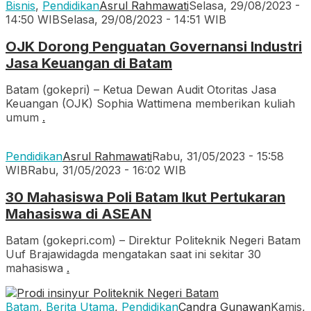
Bisnis
,
Pendidikan
Asrul Rahmawati
Selasa, 29/08/2023 -
14:50 WIB
Selasa, 29/08/2023 - 14:51 WIB
OJK Dorong Penguatan Governansi Industri
Jasa Keuangan di Batam
Batam (gokepri) – Ketua Dewan Audit Otoritas Jasa
Keuangan (OJK) Sophia Wattimena memberikan kuliah
umum
.
Pendidikan
Asrul Rahmawati
Rabu, 31/05/2023 - 15:58
WIB
Rabu, 31/05/2023 - 16:02 WIB
30 Mahasiswa Poli Batam Ikut Pertukaran
Mahasiswa di ASEAN
Batam (gokepri.com) – Direktur Politeknik Negeri Batam
Uuf Brajawidagda mengatakan saat ini sekitar 30
mahasiswa
.
Batam
,
Berita Utama
,
Pendidikan
Candra Gunawan
Kamis,