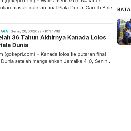
m (gokepri.com) – Wales mengakhiri 64 tahun
ntian masuk putaran final Piala Dunia. Gareth Bale
BAT
RAGA
Candra
Senin, 28/03/2022 - 10:37 WIB
elah 36 Tahun Akhirnya Kanada Lolos
Gunawan
Piala Dunia
m (gokepri.com) – Kanada lolos ke putaran final
a Dunia setelah mengalahkan Jamaika 4-0, Senin
.