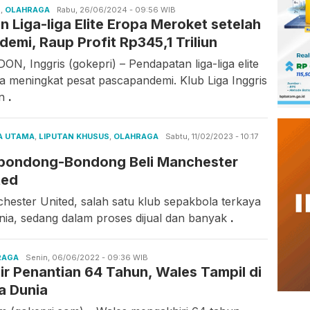
S
,
OLAHRAGA
Candra
Rabu, 26/06/2024 - 09:56 WIB
n Liga-liga Elite Eropa Meroket setelah
Gunawan
demi, Raup Profit Rp345,1 Triliun
ON, Inggris (gokepri) – Pendapatan liga-liga elite
a meningkat pesat pascapandemi. Klub Liga Inggris
in
.
A UTAMA
,
LIPUTAN KHUSUS
,
OLAHRAGA
Candra
Sabtu, 11/02/2023 - 10:17
Gunawan
bondong-Bondong Beli Manchester
ted
hester United, salah satu klub sepakbola terkaya
unia, sedang dalam proses dijual dan banyak
.
RAGA
Candra
Senin, 06/06/2022 - 09:36 WIB
ir Penantian 64 Tahun, Wales Tampil di
Gunawan
la Dunia