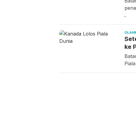
Bata
pena
.
OLAH
Set
ke 
Bata
Pial