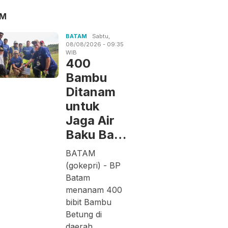
AM
BATAM
Sabtu,
08/08/2026 - 09:35
WIB
400
Bambu
Ditanam
untuk
Jaga Air
Baku Ba…
BATAM
(gokepri) - BP
Batam
menanam 400
bibit Bambu
Betung di
daerah