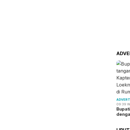
ADVE
ADVERT
09:39 W
Bupat
deng
LIPU