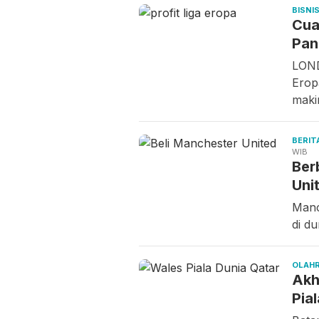
BISNI
Cua
Pan
LOND
Erop
mak
BERIT
WIB
Ber
Uni
Manc
di d
OLAH
Akh
Pia