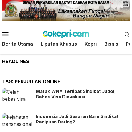
Loncat
ke
konten
Menu
Mobile
Berita Utama
Liputan Khusus
Kepri
Bisnis
Pol
HEADLINES
TAG:
PERJUDIAN ONLINE
Marak WNA Terlibat Sindikat Judol,
Bebas Visa Dievaluasi
Indonesia Jadi Sasaran Baru Sindikat
Penipuan Daring?