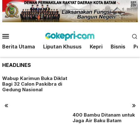
Loncat
ke
konten
Menu
Mobile
Berita Utama
Liputan Khusus
Kepri
Bisnis
Pol
HEADLINES
Wabup Karimun Buka Diklat
Bagi 32 Calon Paskibra di
Gedung Nasional
«
»
400 Bambu Ditanam untuk
Jaga Air Baku Batam